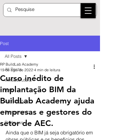
Post
All Posts
RP BuildLab Academy
All Posts
19 de ago. de 2022
4 min de leitura
Curso inédito de
Infraestrutura
implantação BIM da
BIM
BuildLab Academy ajuda
Edificações
empresas e gestores do
Saneamento
setor de AEC.
Rodovias
Ainda que o BIM já seja obrigatório em 
obras públicas e os benefícios dos 