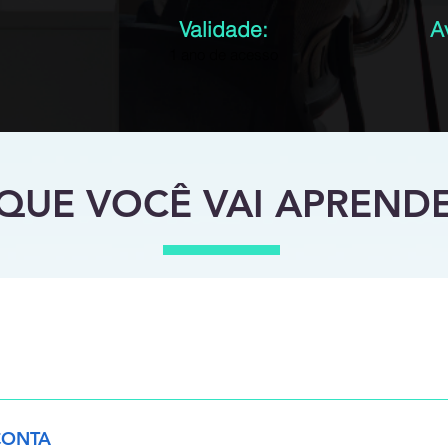
Validade:
A
1 ano de acesso
QUE VOCÊ VAI APREND
sentação dos instrutores o Conceitos de CDE e Benefícios o 
ocs o Conclusão o Atividade
CONTA