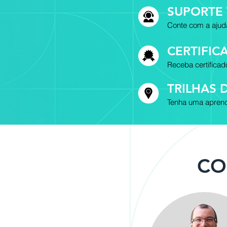
SUPORTE
Conte com a ajud
CERTIFI
Receba certifica
TRILHAS 
Tenha uma aprend
CO