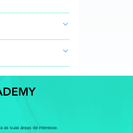
 de revisão o Atividade
onector de Dados o Visão geral
al
CADEMY
a as suas áreas de interesse.