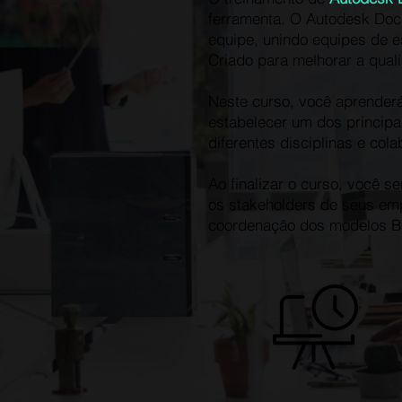
ferramenta. O Autodesk Doc
equipe, unindo equipes de e
Criado para melhorar a quali
Neste curso, você aprenderá
estabelecer um dos princip
diferentes disciplinas e col
Ao finalizar o curso, você 
os stakeholders de seus emp
coordenação dos modelos B