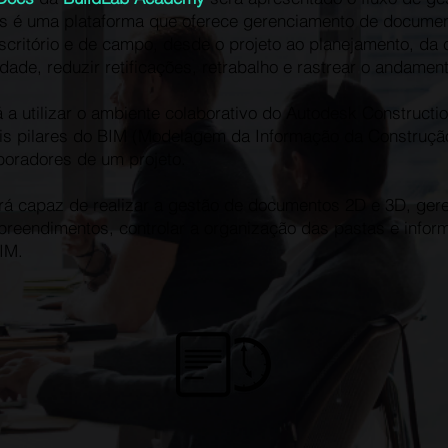
s é uma plataforma que oferece gerenciamento de document
scritório e de campo, desde o projeto ao planejamento, da
dade, reduzir retificações, retrabalho e rastrear o andament
 a utilizar o ambiente colaborativo do Autodesk Constructi
ais pilares do BIM (Modelagem da Informação da Construçã
aboradores de um projeto.
será capaz de realizar a gestão de documentos 2D e 3D, ger
reendimentos, controlar a organização das pastas e inform
IM.