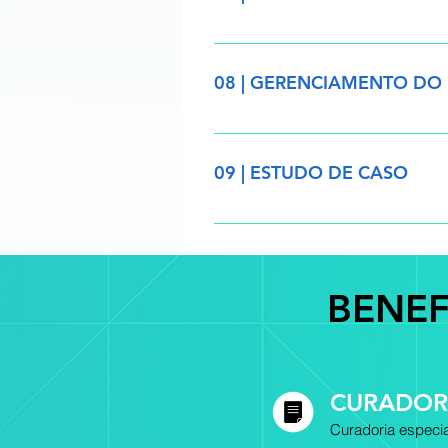
o Introdução ao módulo o Prob
08 | GERENCIAMENTO DO
o Introdução ao módulo o Criaç
executiva o Criação de relatório
09 | ESTUDO DE CASO
o Estudo de caso: Docs o Estud
BENEF
CURADOR
Curadoria especia