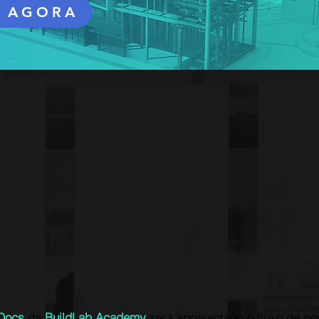
 AGORA
Docs
da
BuildLab Academy
será apresentado o fluxo de g