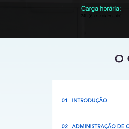
Carga horária:
24h (6h de videoaula)
O 
01 | INTRODUÇÃO
o Apresentação do curso o Apre
trabalho com CDE o Autodesk D
02 | ADMINISTRAÇÃO DE 