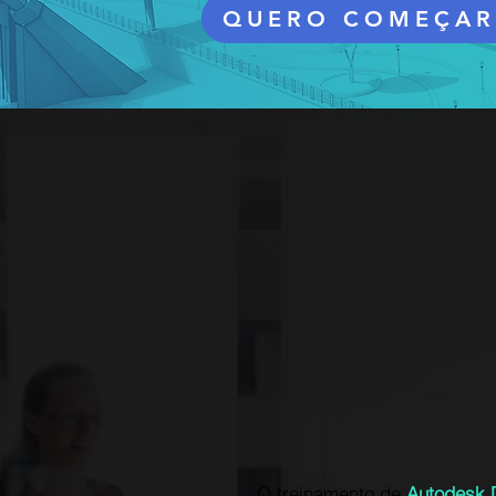
QUERO COMEÇAR
O treinamento de
Autodesk 