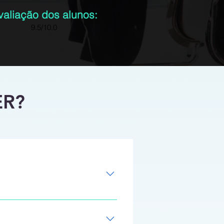
valiação dos alunos:
9.5/10.0
ER?
PEB o Norma e PEB o Fluxo de