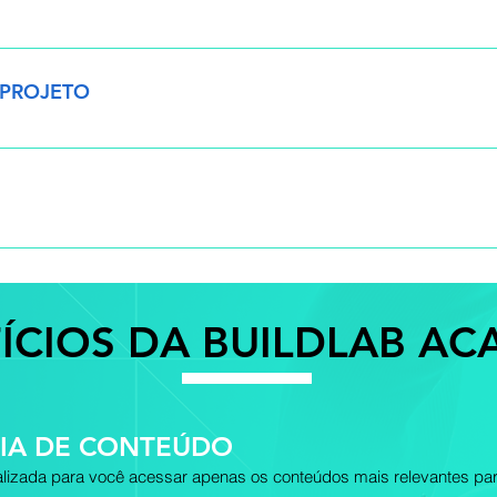
lemas o Marcações o Comparação 2D o Comparação 3D o Fluxos
 PROJETO
ão de Painéis e Compartilhamento o Dashboards e Cartões o C
s e templates o Atividade
o de caso: GeoBIM o Encerramento do treinamento o Prova Fin
ÍCIOS DA BUILDLAB A
IA DE CONTEÚDO
lizada para você acessar apenas os conteúdos mais relevantes par