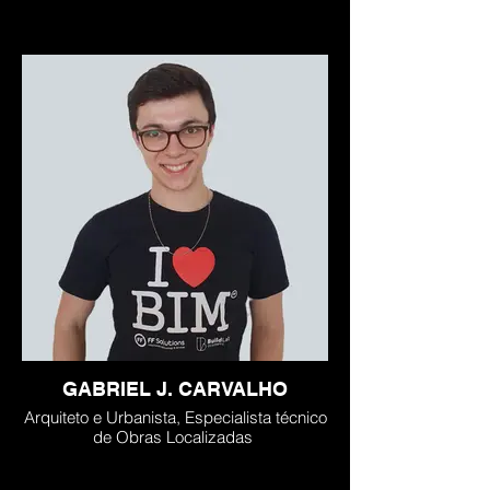
GABRIEL J. CARVALHO
Arquiteto e Urbanista, Especialista técnico
de Obras Localizadas