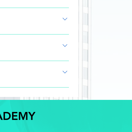
as - Exportação de tabelas -
- Montagem de pranchas -
igurações de detalhes -
CADEMY