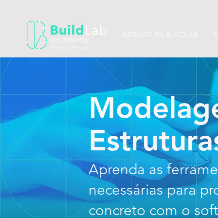
ASSINATURA BUILDLAB
S
Modelag
Estrutura
Aprenda as ferrame
necessárias para pr
concreto com o sof