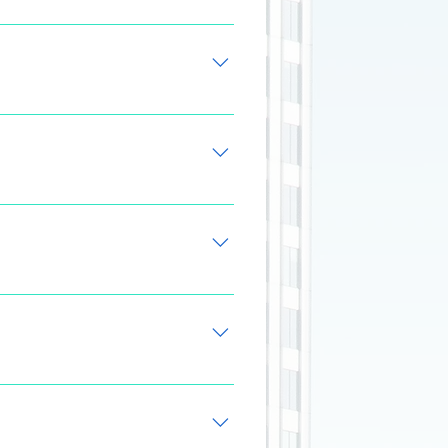
formações de projeto - Vistas do
as - Visibilidade e sobreposição
aredes estruturais - Modelagem
Armadura de lajes - Atividade