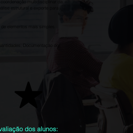
 coordenação multidisciplinar da
álise estrutural e exporte para
o de elementos mais simples
quantidades; Documentação do
valiação dos alunos: