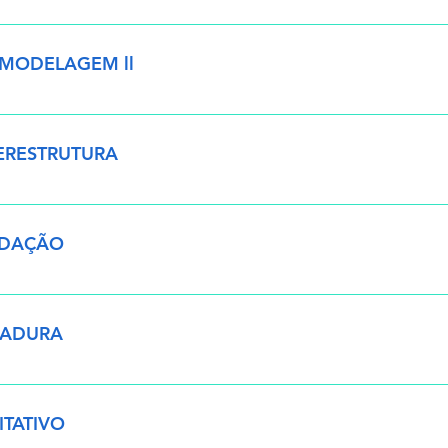
dades de projeto - Principais ferramentas de modificação - In
- Workset e colaboração do arquivo - Atividade
A MODELAGEM ll
inição de eixos e níveis - Importação de DWG - Criação de vist
ERESTRUTURA
odelagem de pilares - Modelagem de vigas - Modelagem de p
NDAÇÃO
odelagem de fundações - Atividade
MADURA
madura de pilares - Armadura de vigas - Armadura de sapatas - 
ITATIVO