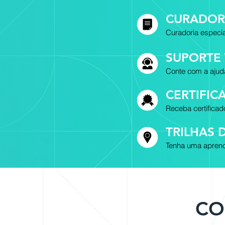
CURADOR
Curadoria especia
SUPORTE
Conte com a ajud
CERTIFI
Receba certifica
TRILHAS 
Tenha uma aprend
CO