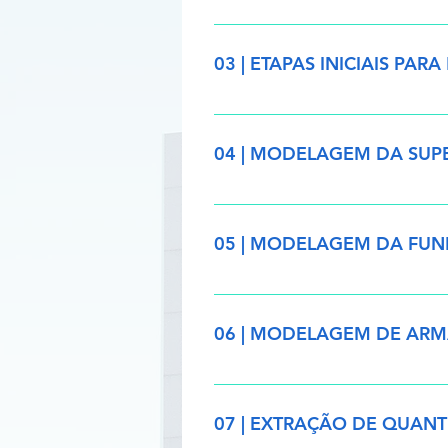
- Apresentação do módulo 2 - Uni
modelo, cópia e monitoramento 
03 | ETAPAS INICIAIS PAR
- Apresentação do Módulo 3 - Def
de gráficos - Atividade
04 | MODELAGEM DA SUP
- Apresentação do Módulo 4 - M
de lajes - Atividade
05 | MODELAGEM DA FU
- Apresentação do Módulo 5 - M
06 | MODELAGEM DE AR
- Apresentação do Módulo 6 - Ar
07 | EXTRAÇÃO DE QUANT