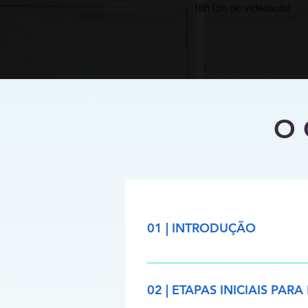
16h (5h de videoaula)
O 
01 | INTRODUÇÃO
- Apresentação do curso - Apres
informações - Formatos de arquiv
02 | ETAPAS INICIAIS PA