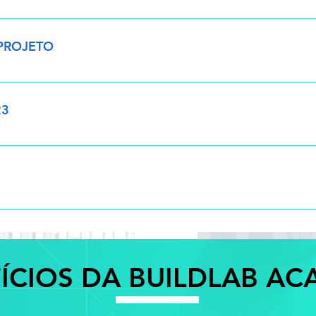
os de tabelas - Configuração de tabelas - Formatação de tabel
PROJETO
lhas, legendas e outras informações do projeto - Anotações 
23
o, propagação adaptativa e representação dos vergalhões - Conf
- Atividade
va Final
ÍCIOS DA BUILDLAB A