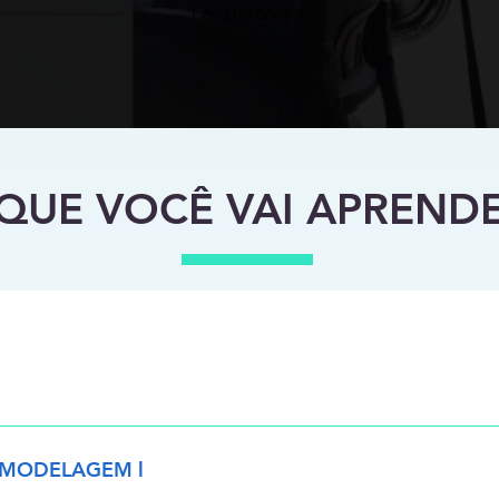
1 ano de acesso
QUE VOCÊ VAI APREND
entação dos Instrutores - Apresentação do Módulo 1 - Introduçã
os - Interface - Backups - Parametrização - Atividade
RA MODELAGEM l