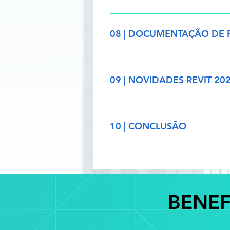
- Apresentação do Módulo 7 - Tip
Atividade
08 | DOCUMENTAÇÃO DE 
- Apresentação do Módulo 8 - Fo
Exportação de PDF - Atividade
09 | NOVIDADES REVIT 20
- Modelo analítico - Visualizaçã
Configurações parede estrutural 
10 | CONCLUSÃO
- Conclusão do treinamento - Pro
BENEF