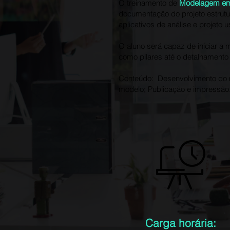
O treinamento de
Modelagem em 
documentação do projeto estrutura
aplicativos de análise e projeto 
O aluno será capaz de iniciar a
como pilares até o detalhamento
Conteúdo: Desenvolvimento do 
modelo; Publicação e impressão
Carga horária: