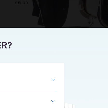
9.5/10.0
ER?
o ao BIM - Central única de