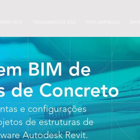
OBRE NÓS
TREINAMENTOS EAD
PARA EMPRESAS
MATE
em BIM de
s de Concreto
ntas e configurações
ojetos de estruturas de
tware Autodesk Revit.