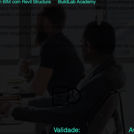
BIM com Revit Structure
da
BuildLab Academy
ajuda a melhorar a
l e minimizar erros. Ao criar o modelo físico no Revit, conduza a an
usando o modelo analítico.
 modelagem de um projeto de obra localizada de estrutura, passand
 dos vergalhões da estrutura.
modelo BIM; Vistas do modelo; Anotações do modelo; Tabelas de 
.
Validade:
A