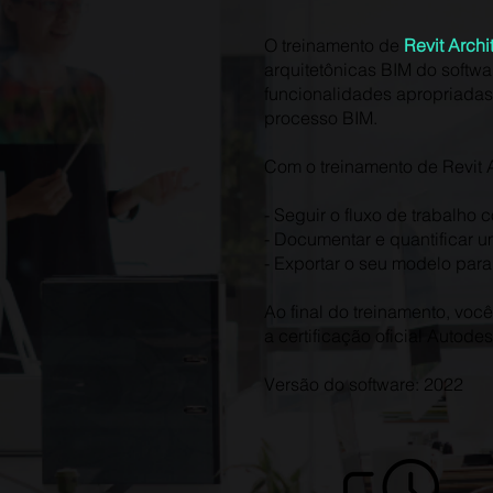
O treinamento de
Revit Archi
arquitetônicas BIM do softwa
funcionalidades apropriadas 
processo BIM.
Com o treinamento de Revit 
- Seguir o fluxo de trabalho 
- Documentar e quantificar um
- Exportar o seu modelo para
Ao final do treinamento, voc
a certificação oficial Autod
Versão do software: 2022