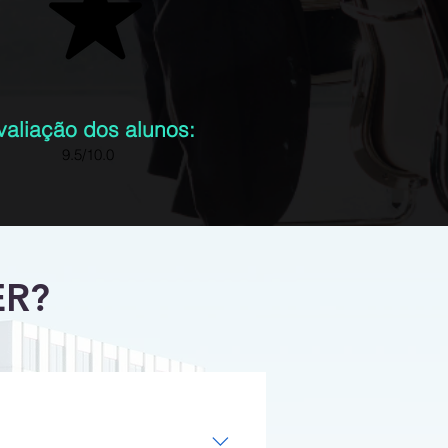
valiação dos alunos:
9.5/10.0
ER?