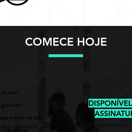
COMECE HOJE
às aulas
DISPONÍVE
 gravadas
ASSINATU
arga horária de 24h
ia plataforma