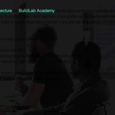
tecture
da
BuildLab Academy
serão apresentadas as ferrame
re Autodesk Revit Architecture. Esta pode ser utilizada para pr
para projetar, analisar e manter o projeto de arquitetura sem
Architecture você aprenderá:
correto em BIM;
 projeto arquitetônico de maneira eficiente;
 trabalhar com os demais stakeholders.
ê estará capacitado para desenvolver projetos de arquitetura u
esk para comprovar sua habilitação.