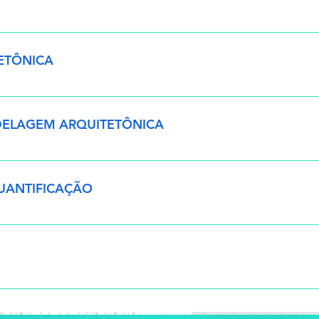
presentação da instrutora o Objetivo do curso o Central únic
 Backups automáticos o Templates o Unidades de projeto o Para
ETÔNICA
rramentas de modificação o Ferramentas de desenho o Import
riação de superfície topográfica o Elementos estruturais o Pare
ODELAGEM ARQUITETÔNICA
os e forros o Inserção de famílias o Desafio para conclusão 
o o Conclusão do módulo 02
xo BIM para Projetos Arquitetônicos o Compartilhamento de 
onfiguração de espessuras de linhas o Vínculo de modelos o Fai
UANTIFICAÇÃO
áficos o Configuração de visibilidade o Gerenciamento de pro
ão e configuração de vistas (cortes, detalhes e elevações) o L
as o Criação e configuração de percurso virtual o Renderizaç
o o Tabelas de quantidades o Conclusão do Módulo 04
abelas em CSV o CAD e DWG o IFC o PDF o Conclusão do Mód