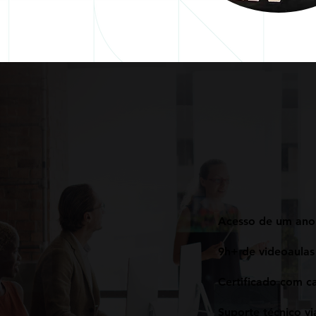
Acesso de um ano 
9h+ de videoaulas
Certificado com c
Suporte técnico v