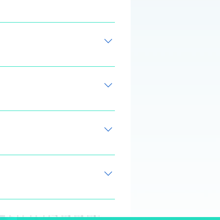
a de informações o Formatos de
metrização o Famílias o
ação de arquivos CAD o Criação
des e peles de vidros o Desafio
dos andares o Telhados o Escadas
coordenadas o Informações de
xa de Vista (View Range) o
blemas da vista o Conclusão do
egendas e vistas de detalhes o
ão o Itens de documentação o
ulo 05 o Conclusão do