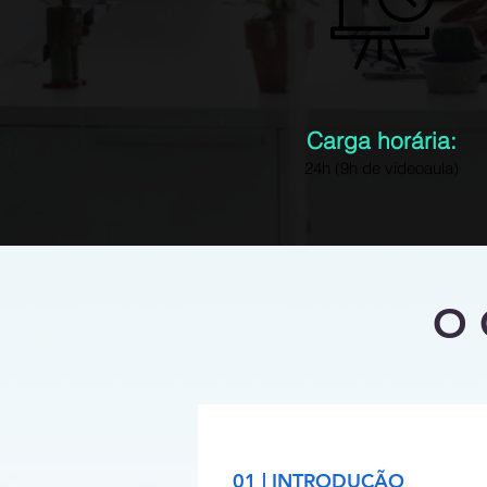
Carga horária:
24h (9h de videoaula)
O 
01 | INTRODUÇÃO