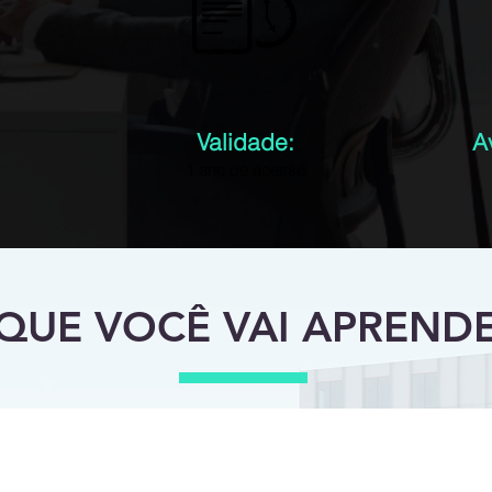
Validade:
A
1 ano de acesso
QUE VOCÊ VAI APREND