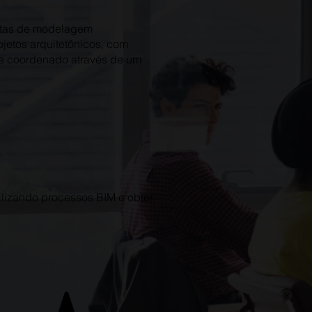
ntas de modelagem
ojetos arquitetônicos, com
pre coordenado através de um
tilizando processos BIM e obter